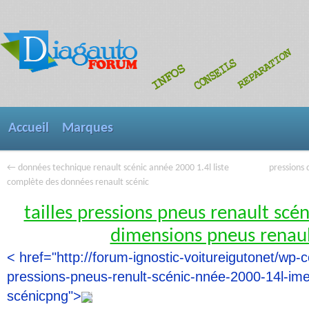
Accueil
Marques
←
données technique renault scénic année 2000 1.4l liste
pressions 
complète des données renault scénic
tailles pressions pneus renault scé
dimensions pneus renaul
< href="http://forum-ignostic-voitureigutonet/wp-c
pressions-pneus-renult-scénic-nnée-2000-14l-ime
scénicpng">