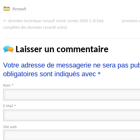
Renault
←
données technique renault scénic année 2000 1.4l liste
pressions 
complète des données renault scénic
Laisser un commentaire
Votre adresse de messagerie ne sera pas pu
obligatoires sont indiqués avec
*
Nom
*
E-Mail
*
Site web