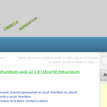
urité
gestion du moteur calculateur bornes et câbles audi a3 1.6 l gestion
du moteur calculateur bornes et câbles
→
écaniques audi a3 1.6 l sécurité mécaniques
Pa
enie, toujours épressuriser le circuit ’limenttion en crburnt
nts u circuit ’limenttion
ession ou le ébit e l pompe à crburnt