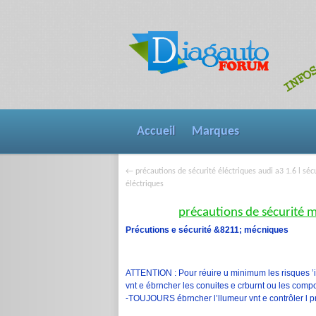
Accueil
Marques
précautions de sécurité éléctriques audi a3 1.6 l séc
←
éléctriques
précautions de sécurité m
Précutions e sécurité &8211; mécniques
ATTENTION : Pour réuire u minimum les risques ’inc
vnt e ébrncher les conuites e crburnt ou les compos
-TOUJOURS ébrncher l’llumeur vnt e contrôler l pr