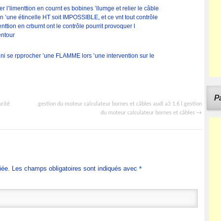
l’limenttion en cournt es bobines ’llumge et relier le câble
n ’une étincelle HT soit IMPOSSIBLE, et ce vnt tout contrôle
enttion en crburnt ont le contrôle pourrit provoquer l
entour
i se rpprocher ’une FLAMME lors ’une intervention sur le
Pa
urité
gestion du moteur calculateur bornes et câbles audi a3 1.6 l gestion
du moteur calculateur bornes et câbles
→
iée. Les champs obligatoires sont indiqués avec
*