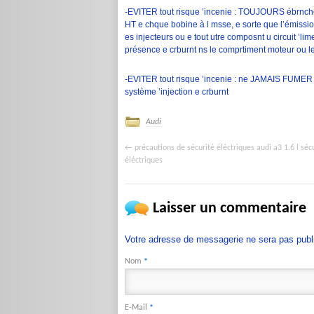
-EVITER tout risque ’incenie : TOUJOURS ébrncher 
HT e chque bobine à l msse, e sorte que l’émissio
es injecteurs ou e tout utre composnt u circuit ’lim
présence e crburnt ns le comprtiment moteur ou l
-EVITER tout risque ’incenie : ne JAMAIS FUMER n
système ’injection e crburnt
Audi
précautions de sécurité éléctriques audi a3 1.6 l séc
←
éléctriques
Laisser un commentaire
Votre adresse de messagerie ne sera pas publ
Nom
*
E-Mail
*