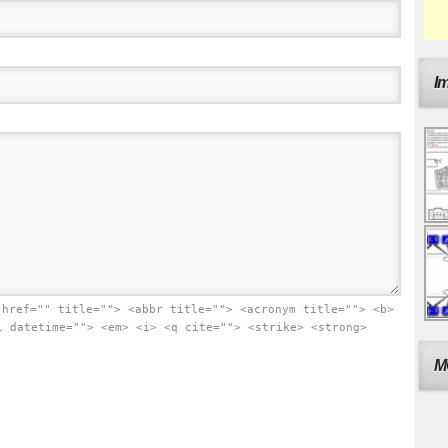
I
 href="" title=""> <abbr title=""> <acronym title=""> <b>
l datetime=""> <em> <i> <q cite=""> <strike> <strong>
M