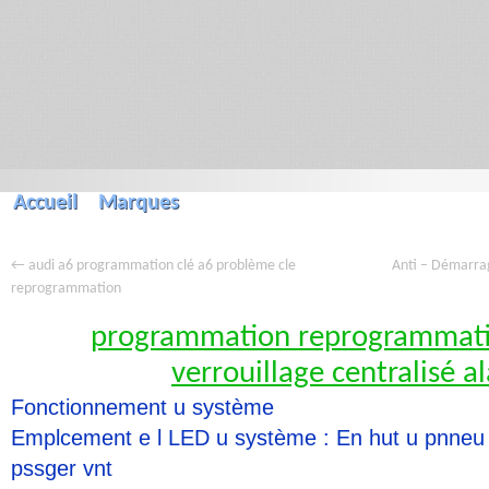
Accueil
Marques
←
Anti – Démarra
audi a6 programmation clé a6 problème cle
reprogrammation
programmation reprogrammatio
verrouillage centralisé 
Fonctionnement u système
Emplcement e l LED u système : En hut u pnneu 
pssger vnt