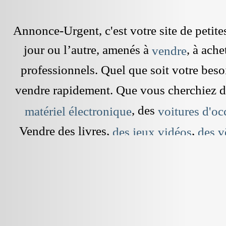
Annonce-Urgent, c'est votre site de peti
jour ou l’autre, amenés à
, à ach
vendre
professionnels. Quel que soit votre beso
vendre rapidement. Que vous cherchiez 
, des
matériel électronique
voitures d'oc
Vendre des livres,
,
des jeux vidéos
des v
dans le grenier est devenu simple et rap
cherchez à vendre une maison,
une 
pour les vacances. Il vous s
appartement
, sur ce site gratuit. Mais aussi,
annonce