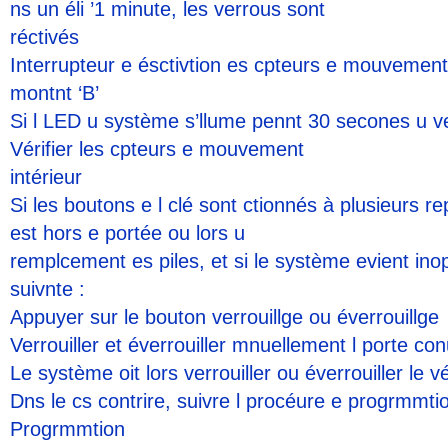
ns un éli ’1 minute, les verrous sont
réctivés
Interrupteur e ésctivtion es cpteurs e mouvement i
montnt ‘B’
Si l LED u système s’llume pennt 30 secones u ver
Vérifier les cpteurs e mouvement
intérieur
Si les boutons e l clé sont ctionnés à plusieurs re
est hors e portée ou lors u
remplcement es piles, et si le système evient ino
suivnte :
Appuyer sur le bouton verrouillge ou éverrouillge
Verrouiller et éverrouiller mnuellement l porte c
Le système oit lors verrouiller ou éverrouiller le v
Dns le cs contrire, suivre l procéure e progrmmti
Progrmmtion