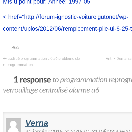
Mis u point pour: Année: 1997-05
< href="http://forum-ignostic-voitureigutonet/wp-
content/uplos/2012/06/remplcement-pile-ui-6-25-
Audi
←
Anti – Démarra
audi a6 programmation clé a6 problème cle
reprogrammation
1
response
to programmation reprogr
verrouillage centralisé alarme a6
Verna
31 janvier 2015 at 2015-01-31T08:23:42+0