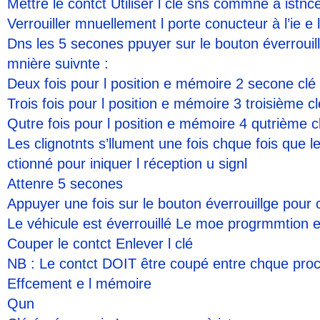
Mettre le contct Utiliser l clé sns commne à istnc
Verrouiller mnuellement l porte conucteur à l’ie e l
Dns les 5 secones ppuyer sur le bouton éverrouillg
mnière suivnte :
Deux fois pour l position e mémoire 2 secone clé
Trois fois pour l position e mémoire 3 troisième cl
Qutre fois pour l position e mémoire 4 qutrième c
Les clignotnts s’llument une fois chque fois que l
ctionné pour iniquer l réception u signl
Attenre 5 secones
Appuyer une fois sur le bouton éverrouillge pour
Le véhicule est éverrouillé Le moe progrmmtion e
Couper le contct Enlever l clé
NB : Le contct DOIT être coupé entre chque pro
Effcement e l mémoire
Qun