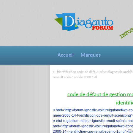
Accueil
Marques
identification code de défaut prise diagnostic antid
←
renault scénic année 2000 1.4l
code de défaut de gestion mo
identif
< href="http://forum-ignostic-voitureigutonet/wp-c
nnée-2000-14-l-ientifiction-coe-renult-scénicpng"
e-éfut-e-gestion-moteur-ignostic-renult-scénic-nn
href="http://forum-ignostic-voitureigutonet/wp-co
2000-14-l-ientifiction-coe-renult-scénic-1png">