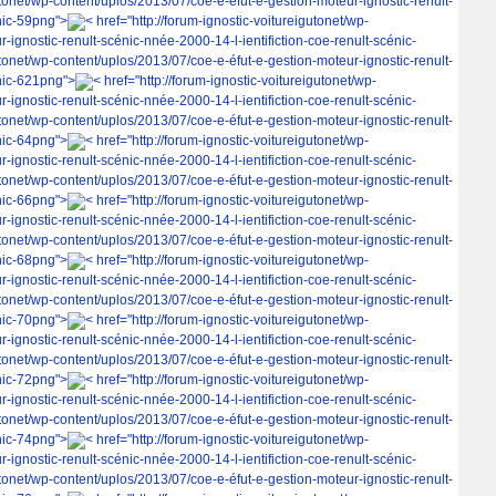
gutonet/wp-content/uplos/2013/07/coe-e-éfut-e-gestion-moteur-ignostic-renult-
nic-59png">
< href="http://forum-ignostic-voitureigutonet/wp-
-ignostic-renult-scénic-nnée-2000-14-l-ientifiction-coe-renult-scénic-
gutonet/wp-content/uplos/2013/07/coe-e-éfut-e-gestion-moteur-ignostic-renult-
énic-621png">
< href="http://forum-ignostic-voitureigutonet/wp-
-ignostic-renult-scénic-nnée-2000-14-l-ientifiction-coe-renult-scénic-
gutonet/wp-content/uplos/2013/07/coe-e-éfut-e-gestion-moteur-ignostic-renult-
nic-64png">
< href="http://forum-ignostic-voitureigutonet/wp-
-ignostic-renult-scénic-nnée-2000-14-l-ientifiction-coe-renult-scénic-
gutonet/wp-content/uplos/2013/07/coe-e-éfut-e-gestion-moteur-ignostic-renult-
nic-66png">
< href="http://forum-ignostic-voitureigutonet/wp-
-ignostic-renult-scénic-nnée-2000-14-l-ientifiction-coe-renult-scénic-
gutonet/wp-content/uplos/2013/07/coe-e-éfut-e-gestion-moteur-ignostic-renult-
nic-68png">
< href="http://forum-ignostic-voitureigutonet/wp-
-ignostic-renult-scénic-nnée-2000-14-l-ientifiction-coe-renult-scénic-
gutonet/wp-content/uplos/2013/07/coe-e-éfut-e-gestion-moteur-ignostic-renult-
nic-70png">
< href="http://forum-ignostic-voitureigutonet/wp-
-ignostic-renult-scénic-nnée-2000-14-l-ientifiction-coe-renult-scénic-
gutonet/wp-content/uplos/2013/07/coe-e-éfut-e-gestion-moteur-ignostic-renult-
nic-72png">
< href="http://forum-ignostic-voitureigutonet/wp-
-ignostic-renult-scénic-nnée-2000-14-l-ientifiction-coe-renult-scénic-
gutonet/wp-content/uplos/2013/07/coe-e-éfut-e-gestion-moteur-ignostic-renult-
nic-74png">
< href="http://forum-ignostic-voitureigutonet/wp-
-ignostic-renult-scénic-nnée-2000-14-l-ientifiction-coe-renult-scénic-
gutonet/wp-content/uplos/2013/07/coe-e-éfut-e-gestion-moteur-ignostic-renult-