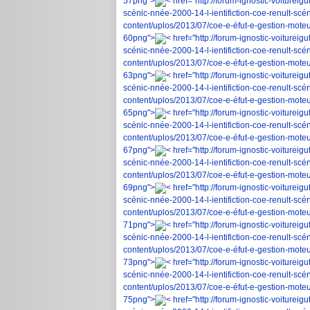
57png">
< href="http://forum-ignostic-voiturei
scénic-nnée-2000-14-l-ientifiction-coe-renult-scé
content/uplos/2013/07/coe-e-éfut-e-gestion-moteur
60png">
< href="http://forum-ignostic-voiturei
scénic-nnée-2000-14-l-ientifiction-coe-renult-sc
content/uplos/2013/07/coe-e-éfut-e-gestion-moteur
63png">
< href="http://forum-ignostic-voiturei
scénic-nnée-2000-14-l-ientifiction-coe-renult-scé
content/uplos/2013/07/coe-e-éfut-e-gestion-moteur
65png">
< href="http://forum-ignostic-voiturei
scénic-nnée-2000-14-l-ientifiction-coe-renult-scé
content/uplos/2013/07/coe-e-éfut-e-gestion-moteur
67png">
< href="http://forum-ignostic-voiturei
scénic-nnée-2000-14-l-ientifiction-coe-renult-scé
content/uplos/2013/07/coe-e-éfut-e-gestion-moteur
69png">
< href="http://forum-ignostic-voiturei
scénic-nnée-2000-14-l-ientifiction-coe-renult-scé
content/uplos/2013/07/coe-e-éfut-e-gestion-moteur
71png">
< href="http://forum-ignostic-voiturei
scénic-nnée-2000-14-l-ientifiction-coe-renult-scé
content/uplos/2013/07/coe-e-éfut-e-gestion-moteur
73png">
< href="http://forum-ignostic-voiturei
scénic-nnée-2000-14-l-ientifiction-coe-renult-scé
content/uplos/2013/07/coe-e-éfut-e-gestion-moteur
75png">
< href="http://forum-ignostic-voiturei