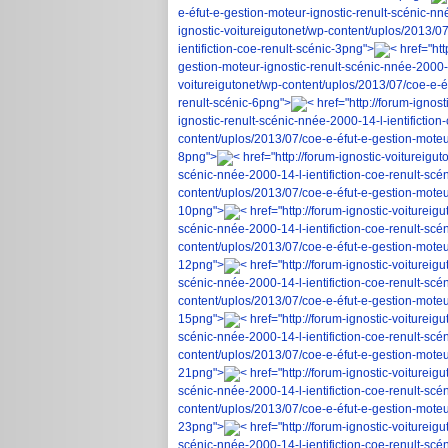
e-éfut-e-gestion-moteur-ignostic-renult-scénic-nn
ignostic-voitureigutonet/wp-content/uplos/2013/07
ientifiction-coe-renult-scénic-3png">
< href="ht
gestion-moteur-ignostic-renult-scénic-nnée-2000-1
voitureigutonet/wp-content/uplos/2013/07/coe-e-éf
renult-scénic-6png">
< href="http://forum-ignos
ignostic-renult-scénic-nnée-2000-14-l-ientifiction
content/uplos/2013/07/coe-e-éfut-e-gestion-moteur
8png">
< href="http://forum-ignostic-voitureigu
scénic-nnée-2000-14-l-ientifiction-coe-renult-scé
content/uplos/2013/07/coe-e-éfut-e-gestion-moteur
10png">
< href="http://forum-ignostic-voiturei
scénic-nnée-2000-14-l-ientifiction-coe-renult-scé
content/uplos/2013/07/coe-e-éfut-e-gestion-moteur
12png">
< href="http://forum-ignostic-voiturei
scénic-nnée-2000-14-l-ientifiction-coe-renult-scé
content/uplos/2013/07/coe-e-éfut-e-gestion-moteur
15png">
< href="http://forum-ignostic-voiturei
scénic-nnée-2000-14-l-ientifiction-coe-renult-scé
content/uplos/2013/07/coe-e-éfut-e-gestion-moteur
21png">
< href="http://forum-ignostic-voiturei
scénic-nnée-2000-14-l-ientifiction-coe-renult-scé
content/uplos/2013/07/coe-e-éfut-e-gestion-moteur
23png">
< href="http://forum-ignostic-voiturei
scénic-nnée-2000-14-l-ientifiction-coe-renult-scé