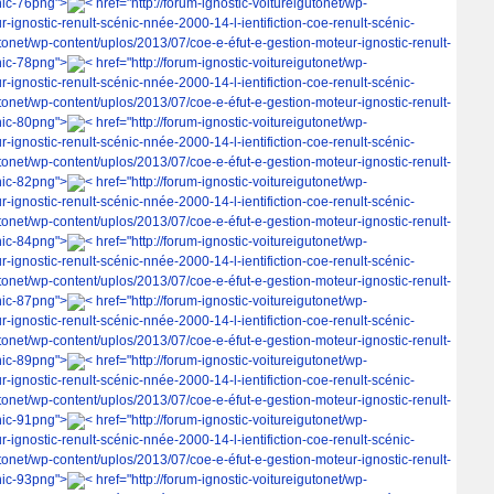
nic-76png">
< href="http://forum-ignostic-voitureigutonet/wp-
-ignostic-renult-scénic-nnée-2000-14-l-ientifiction-coe-renult-scénic-
gutonet/wp-content/uplos/2013/07/coe-e-éfut-e-gestion-moteur-ignostic-renult-
nic-78png">
< href="http://forum-ignostic-voitureigutonet/wp-
-ignostic-renult-scénic-nnée-2000-14-l-ientifiction-coe-renult-scénic-
gutonet/wp-content/uplos/2013/07/coe-e-éfut-e-gestion-moteur-ignostic-renult-
nic-80png">
< href="http://forum-ignostic-voitureigutonet/wp-
-ignostic-renult-scénic-nnée-2000-14-l-ientifiction-coe-renult-scénic-
gutonet/wp-content/uplos/2013/07/coe-e-éfut-e-gestion-moteur-ignostic-renult-
nic-82png">
< href="http://forum-ignostic-voitureigutonet/wp-
-ignostic-renult-scénic-nnée-2000-14-l-ientifiction-coe-renult-scénic-
gutonet/wp-content/uplos/2013/07/coe-e-éfut-e-gestion-moteur-ignostic-renult-
nic-84png">
< href="http://forum-ignostic-voitureigutonet/wp-
-ignostic-renult-scénic-nnée-2000-14-l-ientifiction-coe-renult-scénic-
gutonet/wp-content/uplos/2013/07/coe-e-éfut-e-gestion-moteur-ignostic-renult-
nic-87png">
< href="http://forum-ignostic-voitureigutonet/wp-
-ignostic-renult-scénic-nnée-2000-14-l-ientifiction-coe-renult-scénic-
gutonet/wp-content/uplos/2013/07/coe-e-éfut-e-gestion-moteur-ignostic-renult-
nic-89png">
< href="http://forum-ignostic-voitureigutonet/wp-
-ignostic-renult-scénic-nnée-2000-14-l-ientifiction-coe-renult-scénic-
gutonet/wp-content/uplos/2013/07/coe-e-éfut-e-gestion-moteur-ignostic-renult-
nic-91png">
< href="http://forum-ignostic-voitureigutonet/wp-
-ignostic-renult-scénic-nnée-2000-14-l-ientifiction-coe-renult-scénic-
gutonet/wp-content/uplos/2013/07/coe-e-éfut-e-gestion-moteur-ignostic-renult-
nic-93png">
< href="http://forum-ignostic-voitureigutonet/wp-