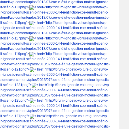
igutonet/wp-content/uplos/2013/07/coe-e-éfut-e-gestion-moteur-ignostic-
ult-scénic-113png">
< href="http://forum-ignostic-voitureigutonet/wp-
-ignostic-renult-scénic-nnée-2000-14-l-ientifiction-coe-renult-scénic-
igutonet/wp-content/uplos/2013/07/coe-e-éfut-e-gestion-moteur-ignostic-
ult-scénic-115png">
< href="http://forum-ignostic-voitureigutonet/wp-
-ignostic-renult-scénic-nnée-2000-14-l-ientifiction-coe-renult-scénic-
igutonet/wp-content/uplos/2013/07/coe-e-éfut-e-gestion-moteur-ignostic-
ult-scénic-117png">
< href="http://forum-ignostic-voitureigutonet/wp-
-ignostic-renult-scénic-nnée-2000-14-l-ientifiction-coe-renult-scénic-
igutonet/wp-content/uplos/2013/07/coe-e-éfut-e-gestion-moteur-ignostic-
ult-scénic-119png">
< href="http://forum-ignostic-voitureigutonet/wp-
-ignostic-renult-scénic-nnée-2000-14-l-ientifiction-coe-renult-scénic-
igutonet/wp-content/uplos/2013/07/coe-e-éfut-e-gestion-moteur-ignostic-
ult-scénic-121png">
< href="http://forum-ignostic-voitureigutonet/wp-
-ignostic-renult-scénic-nnée-2000-14-l-ientifiction-coe-renult-scénic-
igutonet/wp-content/uplos/2013/07/coe-e-éfut-e-gestion-moteur-ignostic-
ult-scénic-1231png">
< href="http://forum-ignostic-voitureigutonet/wp-
-ignostic-renult-scénic-nnée-2000-14-l-ientifiction-coe-renult-scénic-
igutonet/wp-content/uplos/2013/07/coe-e-éfut-e-gestion-moteur-ignostic-
ult-scénic-125png">
< href="http://forum-ignostic-voitureigutonet/wp-
-ignostic-renult-scénic-nnée-2000-14-l-ientifiction-coe-renult-scénic-
igutonet/wp-content/uplos/2013/07/coe-e-éfut-e-gestion-moteur-ignostic-
ult-scénic-127png">
< href="http://forum-ignostic-voitureigutonet/wp-
-ignostic-renult-scénic-nnée-2000-14-l-ientifiction-coe-renult-scénic-
igutonet/wp-content/uplos/2013/07/coe-e-éfut-e-gestion-moteur-ignostic-