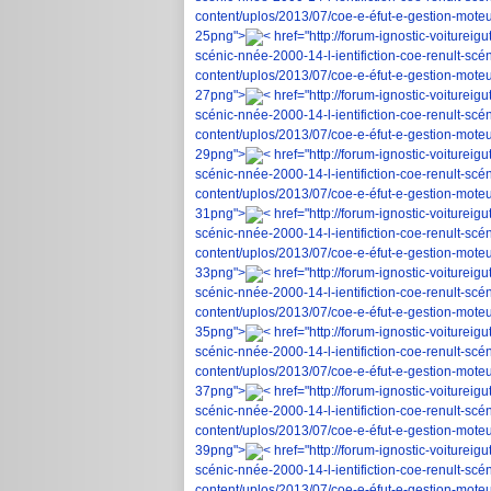
content/uplos/2013/07/coe-e-éfut-e-gestion-moteur
25png">
< href="http://forum-ignostic-voiturei
scénic-nnée-2000-14-l-ientifiction-coe-renult-scé
content/uplos/2013/07/coe-e-éfut-e-gestion-moteur
27png">
< href="http://forum-ignostic-voiturei
scénic-nnée-2000-14-l-ientifiction-coe-renult-scé
content/uplos/2013/07/coe-e-éfut-e-gestion-moteur
29png">
< href="http://forum-ignostic-voiturei
scénic-nnée-2000-14-l-ientifiction-coe-renult-scé
content/uplos/2013/07/coe-e-éfut-e-gestion-moteur
31png">
< href="http://forum-ignostic-voiturei
scénic-nnée-2000-14-l-ientifiction-coe-renult-scé
content/uplos/2013/07/coe-e-éfut-e-gestion-moteur
33png">
< href="http://forum-ignostic-voiturei
scénic-nnée-2000-14-l-ientifiction-coe-renult-scé
content/uplos/2013/07/coe-e-éfut-e-gestion-moteur
35png">
< href="http://forum-ignostic-voiturei
scénic-nnée-2000-14-l-ientifiction-coe-renult-scé
content/uplos/2013/07/coe-e-éfut-e-gestion-moteur
37png">
< href="http://forum-ignostic-voiturei
scénic-nnée-2000-14-l-ientifiction-coe-renult-scé
content/uplos/2013/07/coe-e-éfut-e-gestion-moteur
39png">
< href="http://forum-ignostic-voiturei
scénic-nnée-2000-14-l-ientifiction-coe-renult-scé
content/uplos/2013/07/coe-e-éfut-e-gestion-moteur