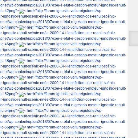
gutonet/wp-content/uplos/2013/07/coe-e-éfut-e-gestion-moteur-ignostic-renult-
nic-42png">
< href="http://forum-ignostic-voitureigutonet/wp-
-ignostic-renult-scénic-nnée-2000-14-l-ientifiction-coe-renult-scénic-
gutonet/wp-content/uplos/2013/07/coe-e-éfut-e-gestion-moteur-ignostic-renult-
nic-44png">
< href="http://forum-ignostic-voitureigutonet/wp-
-ignostic-renult-scénic-nnée-2000-14-l-ientifiction-coe-renult-scénic-
gutonet/wp-content/uplos/2013/07/coe-e-éfut-e-gestion-moteur-ignostic-renult-
nic-46png">
< href="http://forum-ignostic-voitureigutonet/wp-
-ignostic-renult-scénic-nnée-2000-14-l-ientifiction-coe-renult-scénic-
gutonet/wp-content/uplos/2013/07/coe-e-éfut-e-gestion-moteur-ignostic-renult-
nic-48png">
< href="http://forum-ignostic-voitureigutonet/wp-
-ignostic-renult-scénic-nnée-2000-14-l-ientifiction-coe-renult-scénic-
gutonet/wp-content/uplos/2013/07/coe-e-éfut-e-gestion-moteur-ignostic-renult-
nic-50png">
< href="http://forum-ignostic-voitureigutonet/wp-
-ignostic-renult-scénic-nnée-2000-14-l-ientifiction-coe-renult-scénic-
gutonet/wp-content/uplos/2013/07/coe-e-éfut-e-gestion-moteur-ignostic-renult-
nic-52png">
< href="http://forum-ignostic-voitureigutonet/wp-
-ignostic-renult-scénic-nnée-2000-14-l-ientifiction-coe-renult-scénic-
gutonet/wp-content/uplos/2013/07/coe-e-éfut-e-gestion-moteur-ignostic-renult-
nic-54png">
< href="http://forum-ignostic-voitureigutonet/wp-
-ignostic-renult-scénic-nnée-2000-14-l-ientifiction-coe-renult-scénic-
gutonet/wp-content/uplos/2013/07/coe-e-éfut-e-gestion-moteur-ignostic-renult-
nic-56png">
< href="http://forum-ignostic-voitureigutonet/wp-
-ignostic-renult-scénic-nnée-2000-14-l-ientifiction-coe-renult-scénic-