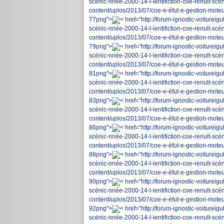
scénic-nnée-2000-14-l-ientifiction-coe-renult-scé
content/uplos/2013/07/coe-e-éfut-e-gestion-moteur
77png">
< href="http://forum-ignostic-voiturei
scénic-nnée-2000-14-l-ientifiction-coe-renult-scé
content/uplos/2013/07/coe-e-éfut-e-gestion-moteur
79png">
< href="http://forum-ignostic-voiturei
scénic-nnée-2000-14-l-ientifiction-coe-renult-scé
content/uplos/2013/07/coe-e-éfut-e-gestion-moteur
81png">
< href="http://forum-ignostic-voiturei
scénic-nnée-2000-14-l-ientifiction-coe-renult-scé
content/uplos/2013/07/coe-e-éfut-e-gestion-moteur
83png">
< href="http://forum-ignostic-voiturei
scénic-nnée-2000-14-l-ientifiction-coe-renult-scé
content/uplos/2013/07/coe-e-éfut-e-gestion-moteur
86png">
< href="http://forum-ignostic-voiturei
scénic-nnée-2000-14-l-ientifiction-coe-renult-scé
content/uplos/2013/07/coe-e-éfut-e-gestion-moteur
88png">
< href="http://forum-ignostic-voiturei
scénic-nnée-2000-14-l-ientifiction-coe-renult-scé
content/uplos/2013/07/coe-e-éfut-e-gestion-moteur
90png">
< href="http://forum-ignostic-voiturei
scénic-nnée-2000-14-l-ientifiction-coe-renult-scé
content/uplos/2013/07/coe-e-éfut-e-gestion-moteur
92png">
< href="http://forum-ignostic-voiturei
scénic-nnée-2000-14-l-ientifiction-coe-renult-scé