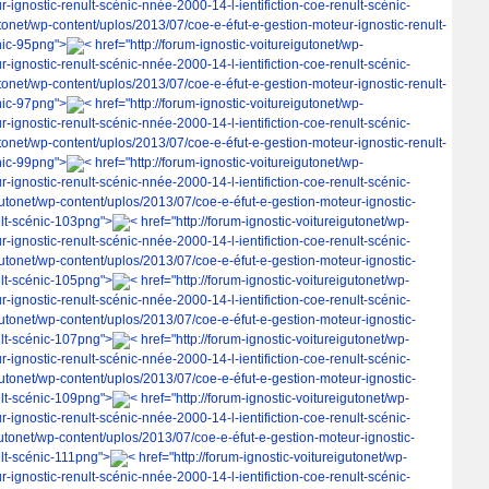
-ignostic-renult-scénic-nnée-2000-14-l-ientifiction-coe-renult-scénic-
gutonet/wp-content/uplos/2013/07/coe-e-éfut-e-gestion-moteur-ignostic-renult-
nic-95png">
< href="http://forum-ignostic-voitureigutonet/wp-
-ignostic-renult-scénic-nnée-2000-14-l-ientifiction-coe-renult-scénic-
gutonet/wp-content/uplos/2013/07/coe-e-éfut-e-gestion-moteur-ignostic-renult-
nic-97png">
< href="http://forum-ignostic-voitureigutonet/wp-
-ignostic-renult-scénic-nnée-2000-14-l-ientifiction-coe-renult-scénic-
gutonet/wp-content/uplos/2013/07/coe-e-éfut-e-gestion-moteur-ignostic-renult-
nic-99png">
< href="http://forum-ignostic-voitureigutonet/wp-
-ignostic-renult-scénic-nnée-2000-14-l-ientifiction-coe-renult-scénic-
igutonet/wp-content/uplos/2013/07/coe-e-éfut-e-gestion-moteur-ignostic-
ult-scénic-103png">
< href="http://forum-ignostic-voitureigutonet/wp-
-ignostic-renult-scénic-nnée-2000-14-l-ientifiction-coe-renult-scénic-
igutonet/wp-content/uplos/2013/07/coe-e-éfut-e-gestion-moteur-ignostic-
ult-scénic-105png">
< href="http://forum-ignostic-voitureigutonet/wp-
-ignostic-renult-scénic-nnée-2000-14-l-ientifiction-coe-renult-scénic-
igutonet/wp-content/uplos/2013/07/coe-e-éfut-e-gestion-moteur-ignostic-
ult-scénic-107png">
< href="http://forum-ignostic-voitureigutonet/wp-
-ignostic-renult-scénic-nnée-2000-14-l-ientifiction-coe-renult-scénic-
igutonet/wp-content/uplos/2013/07/coe-e-éfut-e-gestion-moteur-ignostic-
ult-scénic-109png">
< href="http://forum-ignostic-voitureigutonet/wp-
-ignostic-renult-scénic-nnée-2000-14-l-ientifiction-coe-renult-scénic-
igutonet/wp-content/uplos/2013/07/coe-e-éfut-e-gestion-moteur-ignostic-
ult-scénic-111png">
< href="http://forum-ignostic-voitureigutonet/wp-
-ignostic-renult-scénic-nnée-2000-14-l-ientifiction-coe-renult-scénic-