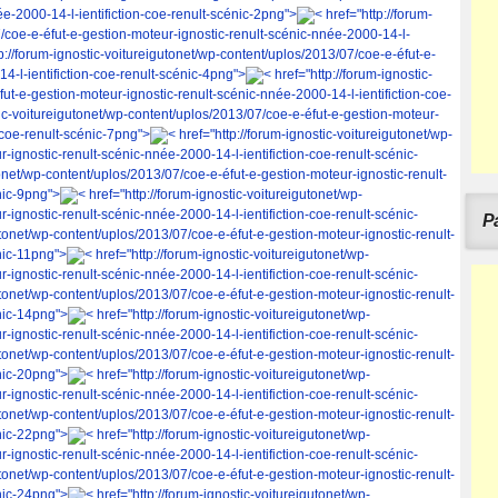
ée-2000-14-l-ientifiction-coe-renult-scénic-2png">
< href="http://forum-
/coe-e-éfut-e-gestion-moteur-ignostic-renult-scénic-nnée-2000-14-l-
tp://forum-ignostic-voitureigutonet/wp-content/uplos/2013/07/coe-e-éfut-e-
4-l-ientifiction-coe-renult-scénic-4png">
< href="http://forum-ignostic-
ut-e-gestion-moteur-ignostic-renult-scénic-nnée-2000-14-l-ientifiction-coe-
tic-voitureigutonet/wp-content/uplos/2013/07/coe-e-éfut-e-gestion-moteur-
-coe-renult-scénic-7png">
< href="http://forum-ignostic-voitureigutonet/wp-
-ignostic-renult-scénic-nnée-2000-14-l-ientifiction-coe-renult-scénic-
tonet/wp-content/uplos/2013/07/coe-e-éfut-e-gestion-moteur-ignostic-renult-
nic-9png">
< href="http://forum-ignostic-voitureigutonet/wp-
-ignostic-renult-scénic-nnée-2000-14-l-ientifiction-coe-renult-scénic-
Pa
gutonet/wp-content/uplos/2013/07/coe-e-éfut-e-gestion-moteur-ignostic-renult-
nic-11png">
< href="http://forum-ignostic-voitureigutonet/wp-
-ignostic-renult-scénic-nnée-2000-14-l-ientifiction-coe-renult-scénic-
gutonet/wp-content/uplos/2013/07/coe-e-éfut-e-gestion-moteur-ignostic-renult-
nic-14png">
< href="http://forum-ignostic-voitureigutonet/wp-
-ignostic-renult-scénic-nnée-2000-14-l-ientifiction-coe-renult-scénic-
gutonet/wp-content/uplos/2013/07/coe-e-éfut-e-gestion-moteur-ignostic-renult-
nic-20png">
< href="http://forum-ignostic-voitureigutonet/wp-
-ignostic-renult-scénic-nnée-2000-14-l-ientifiction-coe-renult-scénic-
gutonet/wp-content/uplos/2013/07/coe-e-éfut-e-gestion-moteur-ignostic-renult-
nic-22png">
< href="http://forum-ignostic-voitureigutonet/wp-
-ignostic-renult-scénic-nnée-2000-14-l-ientifiction-coe-renult-scénic-
gutonet/wp-content/uplos/2013/07/coe-e-éfut-e-gestion-moteur-ignostic-renult-
nic-24png">
< href="http://forum-ignostic-voitureigutonet/wp-