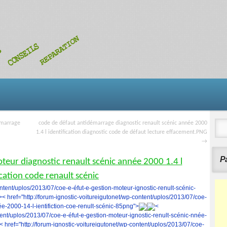
émarrage
code de défaut antidémarrage diagnostic renault scénic année 2000
1.4 l identification diagnostic code de défaut lecture effacement.PNG
→
Pa
teur diagnostic renault scénic année 2000 1.4 l
ication code renault scénic
ontent/uplos/2013/07/coe-e-éfut-e-gestion-moteur-ignostic-renult-scénic-
>< href="http://forum-ignostic-voitureigutonet/wp-content/uplos/2013/07/coe-
ée-2000-14-l-ientifiction-coe-renult-scénic-85png">
<
ntent/uplos/2013/07/coe-e-éfut-e-gestion-moteur-ignostic-renult-scénic-nnée-
< href="http://forum-ignostic-voitureigutonet/wp-content/uplos/2013/07/coe-