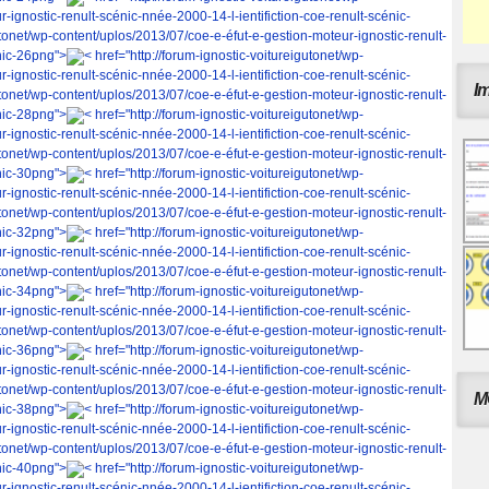
-ignostic-renult-scénic-nnée-2000-14-l-ientifiction-coe-renult-scénic-
gutonet/wp-content/uplos/2013/07/coe-e-éfut-e-gestion-moteur-ignostic-renult-
nic-26png">
< href="http://forum-ignostic-voitureigutonet/wp-
-ignostic-renult-scénic-nnée-2000-14-l-ientifiction-coe-renult-scénic-
I
gutonet/wp-content/uplos/2013/07/coe-e-éfut-e-gestion-moteur-ignostic-renult-
nic-28png">
< href="http://forum-ignostic-voitureigutonet/wp-
-ignostic-renult-scénic-nnée-2000-14-l-ientifiction-coe-renult-scénic-
gutonet/wp-content/uplos/2013/07/coe-e-éfut-e-gestion-moteur-ignostic-renult-
nic-30png">
< href="http://forum-ignostic-voitureigutonet/wp-
-ignostic-renult-scénic-nnée-2000-14-l-ientifiction-coe-renult-scénic-
gutonet/wp-content/uplos/2013/07/coe-e-éfut-e-gestion-moteur-ignostic-renult-
nic-32png">
< href="http://forum-ignostic-voitureigutonet/wp-
-ignostic-renult-scénic-nnée-2000-14-l-ientifiction-coe-renult-scénic-
gutonet/wp-content/uplos/2013/07/coe-e-éfut-e-gestion-moteur-ignostic-renult-
nic-34png">
< href="http://forum-ignostic-voitureigutonet/wp-
-ignostic-renult-scénic-nnée-2000-14-l-ientifiction-coe-renult-scénic-
gutonet/wp-content/uplos/2013/07/coe-e-éfut-e-gestion-moteur-ignostic-renult-
nic-36png">
< href="http://forum-ignostic-voitureigutonet/wp-
-ignostic-renult-scénic-nnée-2000-14-l-ientifiction-coe-renult-scénic-
gutonet/wp-content/uplos/2013/07/coe-e-éfut-e-gestion-moteur-ignostic-renult-
M
nic-38png">
< href="http://forum-ignostic-voitureigutonet/wp-
-ignostic-renult-scénic-nnée-2000-14-l-ientifiction-coe-renult-scénic-
gutonet/wp-content/uplos/2013/07/coe-e-éfut-e-gestion-moteur-ignostic-renult-
nic-40png">
< href="http://forum-ignostic-voitureigutonet/wp-
-ignostic-renult-scénic-nnée-2000-14-l-ientifiction-coe-renult-scénic-