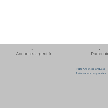
Annonce-Urgent.fr
Partenai
Petite Annonces Gratuites
Petites annonces gratuites