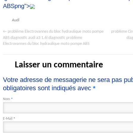
ABSpng">
Audi
←
problème Circ
problème Electrovannes du bloc hydraulique moto pompe
ABS diagnostic audi a3 1.6l diagnostic problème
dia
Electrovannes du bloc hydraulique moto pompe ABS
Laisser un commentaire
Votre adresse de messagerie ne sera pas pu
obligatoires sont indiqués avec
*
Nom
*
E-Mail
*