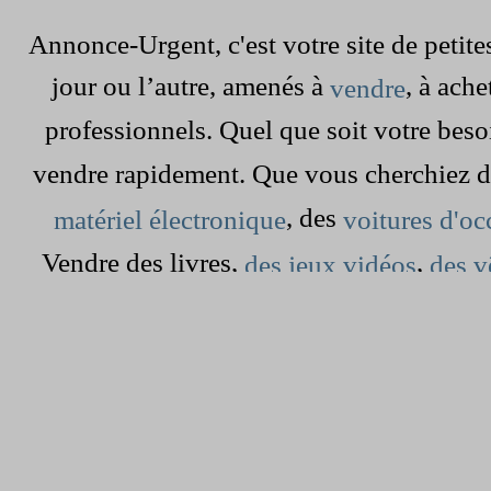
Annonce-Urgent, c'est votre site de peti
jour ou l’autre, amenés à
, à ach
vendre
professionnels. Quel que soit votre beso
vendre rapidement. Que vous cherchiez 
, des
matériel électronique
voitures d'oc
Vendre des livres,
,
des jeux vidéos
des v
dans le grenier est devenu simple et rap
cherchez à vendre une maison,
une 
pour les vacances. Il vous s
appartement
, sur ce site gratuit. Mais aussi,
annonce
chaque jour, sur notre site : tel que des