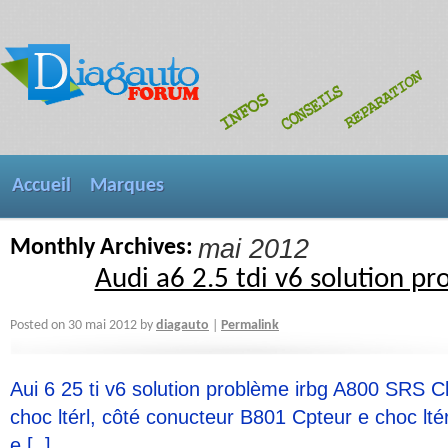
Accueil
Marques
mai 2012
Monthly Archives:
Audi a6 2.5 tdi v6 solution p
diagauto
Posted on
30 mai 2012
by
Permalink
|
Aui 6 25 ti v6 solution problème irbg A800 SRS C
choc ltérl, côté conucteur B801 Cpteur e choc lté
e [..]