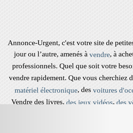
Annonce-Urgent, c'est votre site de peti
jour ou l’autre, amenés à
, à ach
vendre
professionnels. Quel que soit votre beso
vendre rapidement. Que vous cherchiez 
, des
matériel électronique
voitures d'oc
Vendre des livres,
,
des jeux vidéos
des v
dans le grenier est devenu simple et rap
cherchez à vendre une maison,
une 