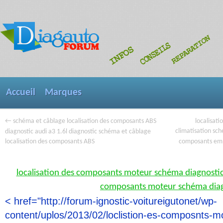
Accueil
Marques
←
localisat
schéma et câblage localisation des composants ABS
climatisation sch
diagnostic audi a3 1.6l diagnostic schéma et câblage
composants emb
localisation des composants ABS
localisation des composants moteur schéma diagnostic a
composants moteur schéma diag
< href="http://forum-ignostic-voitureigutonet/wp-
content/uplos/2013/02/loclistion-es-composnts-m