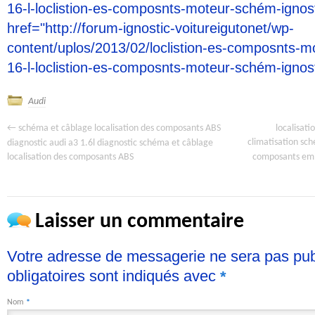
16-l-loclistion-es-composnts-moteur-schém-ignos
href="http://forum-ignostic-voitureigutonet/wp-
content/uplos/2013/02/loclistion-es-composnts-m
16-l-loclistion-es-composnts-moteur-schém-ignos
Audi
←
localisat
schéma et câblage localisation des composants ABS
climatisation sch
diagnostic audi a3 1.6l diagnostic schéma et câblage
composants emb
localisation des composants ABS
Laisser un commentaire
Votre adresse de messagerie ne sera pas pu
obligatoires sont indiqués avec
*
Nom
*