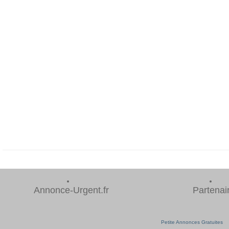
Annonce-Urgent.fr
Partenai
Petite Annonces Gratuites