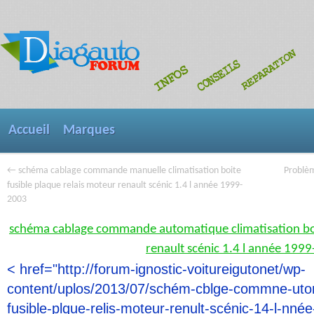
Accueil
Marques
←
Problèm
schéma cablage commande manuelle climatisation boite
fusible plaque relais moteur renault scénic 1.4 l année 1999-
2003
schéma cablage commande automatique climatisation boit
renault scénic 1.4 l année 199
< href="http://forum-ignostic-voitureigutonet/wp-
content/uplos/2013/07/schém-cblge-commne-utomt
fusible-plque-relis-moteur-renult-scénic-14-l-nn