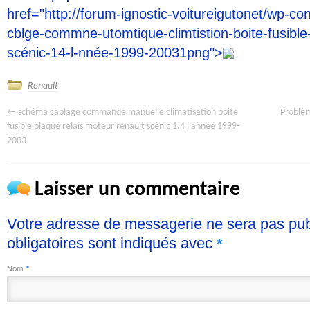
href="http://forum-ignostic-voitureigutonet/wp-c
cblge-commne-utomtique-climtistion-boite-fusible-
scénic-14-l-nnée-1999-20031png">
Renault
←
Problèm
schéma cablage commande manuelle climatisation boite
fusible plaque relais moteur renault scénic 1.4 l année 1999-
2003
Laisser un commentaire
Votre adresse de messagerie ne sera pas pu
obligatoires sont indiqués avec
*
Nom
*