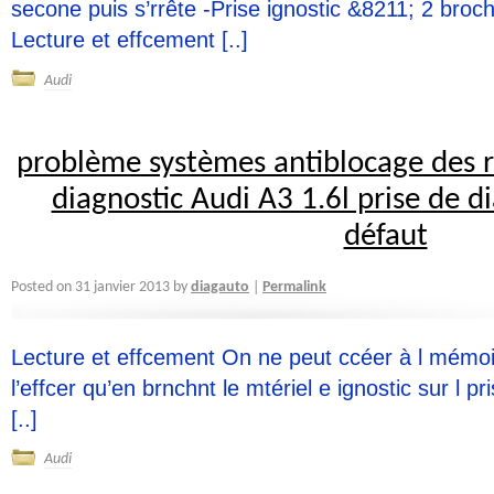
secone puis s’rrête -Prise ignostic &8211; 2 broch
Lecture et effcement [..]
Audi
problème systèmes antiblocage des 
diagnostic Audi A3 1.6l prise de d
défaut
diagauto
Posted on
31 janvier 2013
by
Permalink
|
Lecture et effcement On ne peut ccéer à l mémoir
l’effcer qu’en brnchnt le mtériel e ignostic sur l pri
[..]
Audi