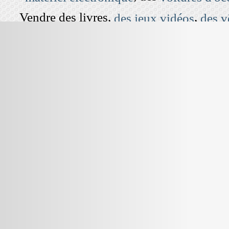
Vendre des livres,
,
des jeux vidéos
des v
dans le grenier est devenu simple et rap
cherchez à vendre une maison,
une 
pour les vacances. Il vous s
appartement
, sur ce site gratuit. Mais aussi,
annonce
chaque jour, sur notre site : tel que des
de France et d’Outre-mer, vous pouvez re
votre département ou même dans votr
Professionnel, le service est gratuit, p
U
WEB_SITE