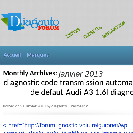
Accueil
Marques
janvier 2013
Monthly Archives:
diagnostic code transmission automat
de défaut Audi A3 1.6l diagn
diagauto
Posted on
31 janvier 2013
by
Permalink
|
< href="http://forum-ignostic-voitureigutonet/wp-