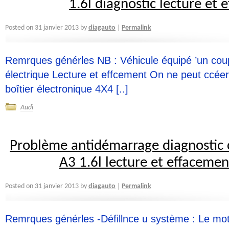
1.6l diagnostic lecture et
diagauto
Posted on
31 janvier 2013
by
Permalink
|
Remrques générles NB : Véhicule équipé ’un co
électrique Lecture et effcement On ne peut ccéer
boîtier électronique 4X4 [..]
Audi
Problème antidémarrage diagnostic 
A3 1.6l lecture et effacemen
diagauto
Posted on
31 janvier 2013
by
Permalink
|
Remrques générles -Défillnce u système : Le mot