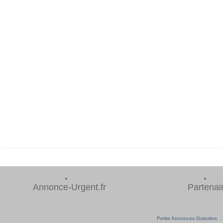
Annonce-Urgent.fr
Partenai
Petite Annonces Gratuites