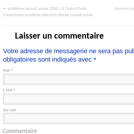
←
données tec
problème renault année 2000 1.4 l fuite d’huile
transmission problème sélection vitesse renault scénic
Laisser un commentaire
Votre adresse de messagerie ne sera pas pu
obligatoires sont indiqués avec
*
Nom
*
E-Mail
*
Site web
Commentaire