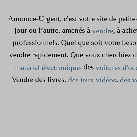
Annonce-Urgent, c'est votre site de peti
jour ou l’autre, amenés à
, à ach
vendre
professionnels. Quel que soit votre beso
vendre rapidement. Que vous cherchiez 
, des
matériel électronique
voitures d'oc
Vendre des livres,
,
des jeux vidéos
des v
dans le grenier est devenu simple et rap
cherchez à vendre une maison,
une 
pour les vacances. Il vous s
appartement
, sur ce site gratuit. Mais aussi,
annonce