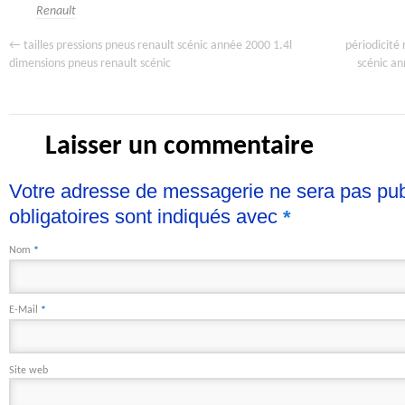
Renault
←
périodicité
tailles pressions pneus renault scénic année 2000 1.4l
scénic a
dimensions pneus renault scénic
Laisser un commentaire
Votre adresse de messagerie ne sera pas pu
obligatoires sont indiqués avec
*
Nom
*
E-Mail
*
Site web