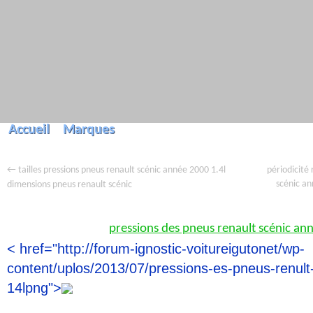
Accueil
Marques
←
périodicité
tailles pressions pneus renault scénic année 2000 1.4l
scénic a
dimensions pneus renault scénic
pressions des pneus renault scénic an
< href="http://forum-ignostic-voitureigutonet/wp-
content/uplos/2013/07/pressions-es-pneus-renul
14lpng">