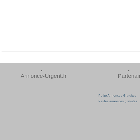
Annonce-Urgent.fr
Partenai
Petite Annonces Gratuites
Petites annonces gratuites