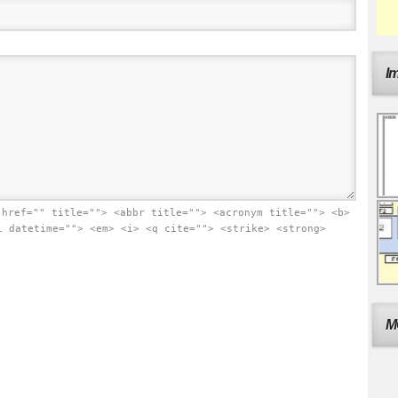
I
 href="" title=""> <abbr title=""> <acronym title=""> <b>
l datetime=""> <em> <i> <q cite=""> <strike> <strong>
M