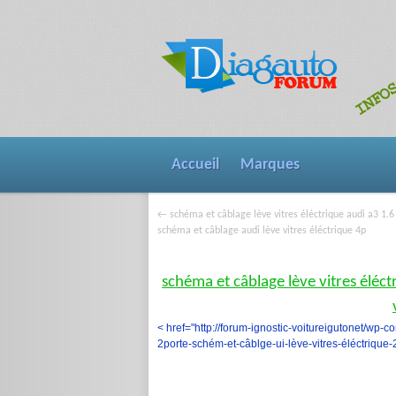
Accueil
Marques
schéma et câblage lève vitres éléctrique audi a3 1.6 
←
schéma et câblage audi lève vitres éléctrique 4p
schéma et câblage lève vitres éléct
< href="http://forum-ignostic-voitureigutonet/wp-c
2porte-schém-et-câblge-ui-lève-vitres-éléctrique