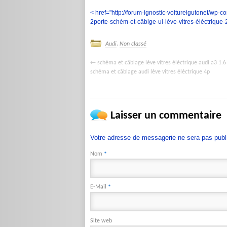
< href="http://forum-ignostic-voitureigutonet/wp-c
2porte-schém-et-câblge-ui-lève-vitres-éléctrique
,
Audi
Non classé
schéma et câblage lève vitres éléctrique audi a3 1.6 
←
schéma et câblage audi lève vitres éléctrique 4p
Laisser un commentaire
Votre adresse de messagerie ne sera pas publ
Nom
*
E-Mail
*
Site web