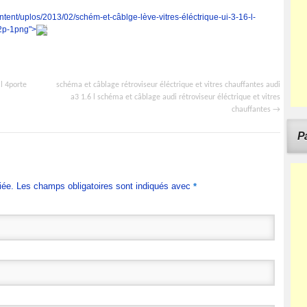
ontent/uplos/2013/02/schém-et-câblge-lève-vitres-éléctrique-ui-3-16-l-
-2p-1png">
l 4porte
schéma et câblage rétroviseur éléctrique et vitres chauffantes audi
a3 1.6 l schéma et câblage audi rétroviseur éléctrique et vitres
chauffantes
→
Pa
iée. Les champs obligatoires sont indiqués avec
*