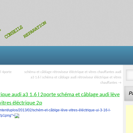
l 4porte
schéma et câblage rétroviseur éléctrique et vitres chauffantes audi
a3 1.6 l schéma et câblage audi rétroviseur éléctrique et vitres
chauffantes
→
Pa
rique audi a3 1.6 l 2porte schéma et câblage audi lève
vitres éléctrique 2p
ontent/uplos/2013/02/schém-et-câblge-lève-vitres-éléctrique-ui-3-16-l-
-2p1png">