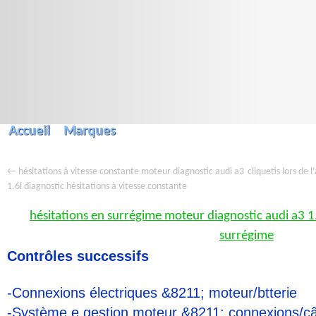
Accueil
Marques
←
cliquetis lors de 
hésitations à vitesse constante moteur diagnostic audi a3
1.6l diagnostic hésitations à vitesse constante
hésitations en surrégime moteur diagnostic audi a3 1.
surrégime
Contrôles successifs
-Connexions électriques &8211; moteur/btterie
-Système e gestion moteur &8211; connexions/c