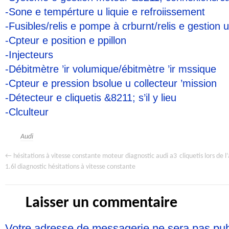
-Sone e tempérture u liquie e refroiissement
-Fusibles/relis e pompe à crburnt/relis e gestion 
-Cpteur e position e ppillon
-Injecteurs
-Débitmètre ’ir volumique/ébitmètre ’ir mssique
-Cpteur e pression bsolue u collecteur ’mission
-Détecteur e cliquetis &8211; s’il y lieu
-Clculteur
Audi
←
cliquetis lors de 
hésitations à vitesse constante moteur diagnostic audi a3
1.6l diagnostic hésitations à vitesse constante
Laisser un commentaire
Votre adresse de messagerie ne sera pas pu