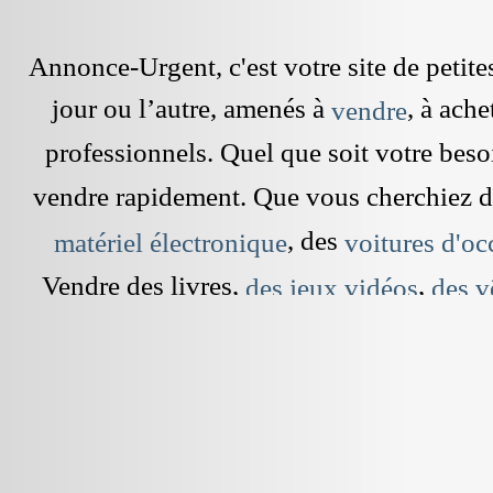
Annonce-Urgent, c'est votre site de peti
jour ou l’autre, amenés à
, à ach
vendre
professionnels. Quel que soit votre beso
vendre rapidement. Que vous cherchiez 
, des
matériel électronique
voitures d'oc
Vendre des livres,
,
des jeux vidéos
des v
dans le grenier est devenu simple et rap
cherchez à vendre une maison,
une 
pour les vacances. Il vous s
appartement
, sur ce site gratuit. Mais aussi,
annonce