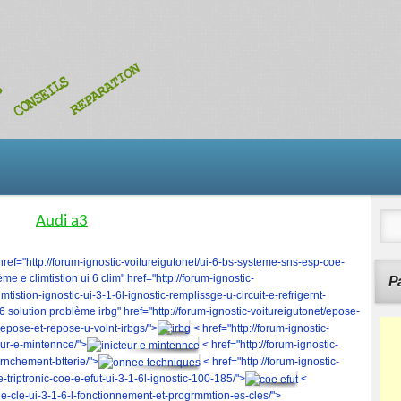
Audi a3
href="http://forum-ignostic-voitureigutonet/ui-6-bs-systeme-sns-esp-coe-
me e climtistion ui 6 clim" href="http://forum-ignostic-
Pa
imtistion-ignostic-ui-3-1-6l-ignostic-remplissge-u-circuit-e-refrigernt-
 v6 solution problème irbg" href="http://forum-ignostic-voitureigutonet/epose-
c-epose-et-repose-u-volnt-irbgs/">
< href="http://forum-ignostic-
teur-e-mintennce/">
< href="http://forum-ignostic-
brnchement-btterie/">
< href="http://forum-ignostic-
-triptronic-coe-e-efut-ui-3-1-6l-ignostic-100-185/">
<
rge-cle-ui-3-1-6-l-fonctionnement-et-progrmmtion-es-cles/">