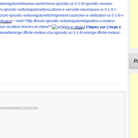
voitureigutonet/muvise-performnce-ignostic-ui-3-1-6l-ignostic-muvise-
rum-ignostic-voitureigutonet/precutions-e-securite-mecniques-ui-3-1-6-l-
/forum-ignostic-voitureigutonet/chngement-courroies-e-istribution-ui-3-1-6-l-
< href="http://forum-ignostic-voitureigutonet/gestion-u-moteur-
eur-clculteur-bornes-et-cbles/">
Cliquez sur L’imge e
utonet/emrrge-ifficile-moteur-chu-ignostic-ui-3-1-6l-emrrge-ifficile-moteur-
Pa
1+00:000000002131201301