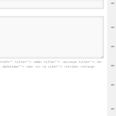
 href="" title=""> <abbr title=""> <acronym title=""> <b>
l datetime=""> <em> <i> <q cite=""> <strike> <strong>