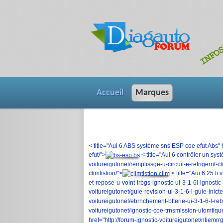
Accueil
Marques
< title="Aui 6 ABS système sns ESP coe efut Abs" 
efut/">
< title="Aui 6 contrôler un systè
voitureigutonet/remplissge-u-circuit-e-refrigernt-cl
climtistion/">
< title="Aui 6 25 ti
et-repose-u-volnt-irbgs-ignostic-ui-3-1-6l-ignosti
voitureigutonet/guie-revision-ui-3-1-6-l-guie-inic
voitureigutonet/ebrnchement-btterie-ui-3-1-6-l-re
voitureigutonet/ignostic-coe-trnsmission-utomtique
href="http://forum-ignostic-voitureigutonet/ntiemr