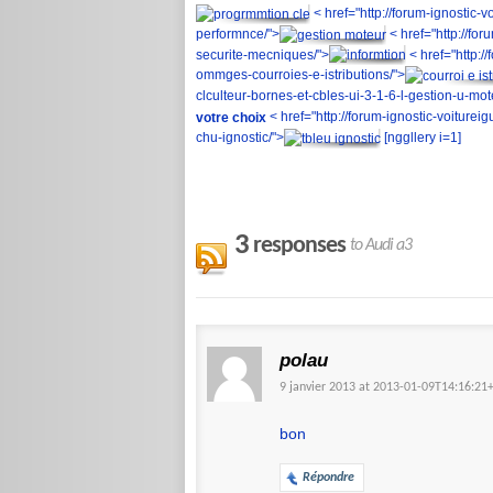
< href="http://forum-ignostic-
performnce/">
< href="http://fo
securite-mecniques/">
< href="http:/
ommges-courroies-e-istributions/">
clculteur-bornes-et-cbles-ui-3-1-6-l-gestion-u-mot
< href="http://forum-ignostic-voitureig
votre choix
chu-ignostic/">
[nggllery i=1]
3
responses
to Audi a3
polau
9 janvier 2013 at 2013-01-09T14:16:2
bon
Répondre