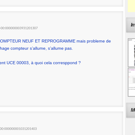
I
39+00:000000003931201307
DI, COMPTEUR NEUF ET REPROGRAMME mais probleme de
hage compteur s’allume, s’allume pas.
nt UCE 00003, à quoi cela corresppond ?
M
+00:000000001031201403